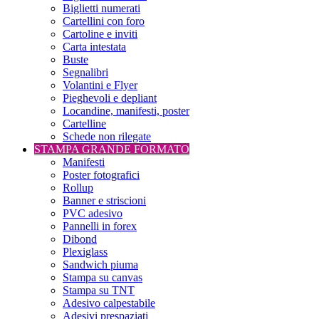
Biglietti numerati
Cartellini con foro
Cartoline e inviti
Carta intestata
Buste
Segnalibri
Volantini e Flyer
Pieghevoli e depliant
Locandine, manifesti, poster
Cartelline
Schede non rilegate
STAMPA GRANDE FORMATO
Manifesti
Poster fotografici
Rollup
Banner e striscioni
PVC adesivo
Pannelli in forex
Dibond
Plexiglass
Sandwich piuma
Stampa su canvas
Stampa su TNT
Adesivo calpestabile
Adesivi prespaziati