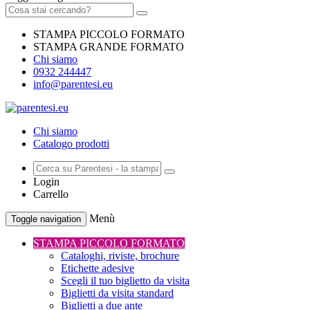
STAMPA PICCOLO FORMATO
STAMPA GRANDE FORMATO
Chi siamo
0932 244447
info@parentesi.eu
Chi siamo
Catalogo prodotti
Login
Carrello
Menù
Toggle navigation
STAMPA PICCOLO FORMATO
Cataloghi, riviste, brochure
Etichette adesive
Scegli il tuo biglietto da visita
Biglietti da visita standard
Biglietti a due ante